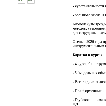
-
чувствительности 
-
большого числа П
Биомолекулы требую
методов, уверенное
для сотрудников хи
Осенью 2026 года п
инструментальным 
Коротко о курсах
-
4 курса, 9 инструм
-
5 "модельных объ
-
Все стадии: от диз
-
Платформенные и к
-
Глубокое понимание
НД.